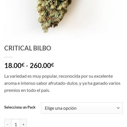
CRITICAL BILBO
Rango
18.00
-
260.00
€
€
de
La variedad es muy popular, reconocida por su excelente
precios:
aroma e intenso sabor afrutado-dulce, y ya ha ganado varios
desde
premios en todo el país.
18.00€
hasta
260.00€
Selecciona un Pack
CRITICAL BILBO cantidad