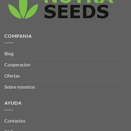
en
en
la
la
página
página
de
de
producto
producto
COMPANIA
Blog
Cooperacion
Ofertas
Sobre nosotros
AYUDA
Contactos