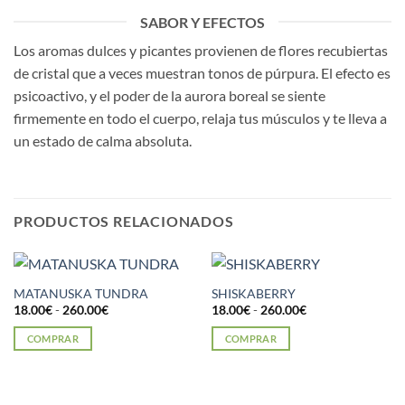
SABOR Y EFECTOS
Los aromas dulces y picantes provienen de flores recubiertas
de cristal que a veces muestran tonos de púrpura. El efecto es
psicoactivo, y el poder de la aurora boreal se siente
firmemente en todo el cuerpo, relaja tus músculos y te lleva a
un estado de calma absoluta.
PRODUCTOS RELACIONADOS
MATANUSKA TUNDRA
SHISKABERRY
Rango
Rango
18.00
€
-
260.00
€
18.00
€
-
260.00
€
de
de
precios:
precios:
COMPRAR
COMPRAR
desde
desde
18.00€
18.00€
Este
Este
hasta
hasta
producto
producto
260.00€
260.00€
tiene
tiene