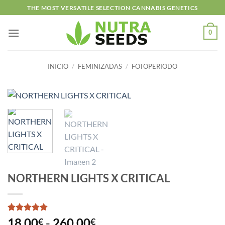
Saltar
THE MOST VERSATILE SELECTION CANNABIS GENETICS
al
contenido
0
INICIO
/
FEMINIZADAS
/
FOTOPERIODO
NORTHERN LIGHTS X CRITICAL
Valorado
1
Rango
18.00
-
260.00
€
€