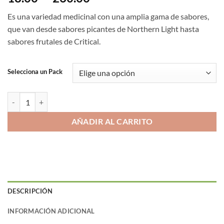
con
5
de 5
de
en base a
Es una variedad medicinal con una amplia gama de sabores,
valoración
precios:
de un
que van desde sabores picantes de Northern Light hasta
desde
cliente
sabores frutales de Critical.
18.00€
hasta
260.00€
Selecciona un Pack
NORTHERN LIGHTS X CRITICAL cantidad
AÑADIR AL CARRITO
DESCRIPCIÓN
INFORMACIÓN ADICIONAL