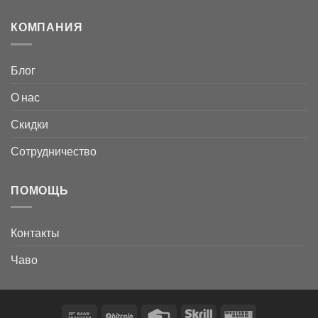
КОМПАНИЯ
Блог
О нас
Скидки
Сотрудничество
ПОМОЩЬ
Контакты
Чаво
Bank
BitCoin
Credit
Skrill
Western