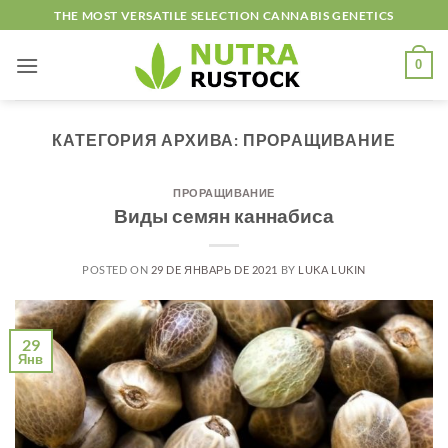
Skip
THE MOST VERSATILE SELECTION CANNABIS GENETICS
to
content
0
КАТЕГОРИЯ АРХИВА:
ПРОРАЩИВАНИЕ
ПРОРАЩИВАНИЕ
Виды семян каннабиса
POSTED ON
29 DE ЯНВАРЬ DE 2021
BY
LUKA LUKIN
29
Янв