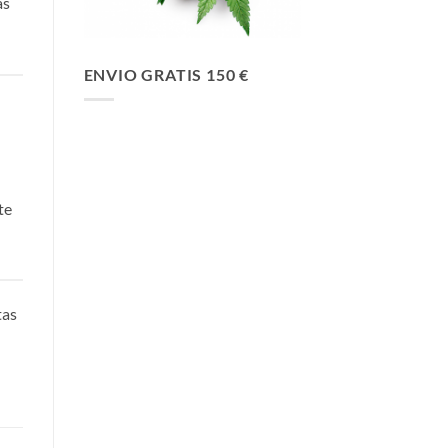
as
ENVIO GRATIS 150 €
te
tas