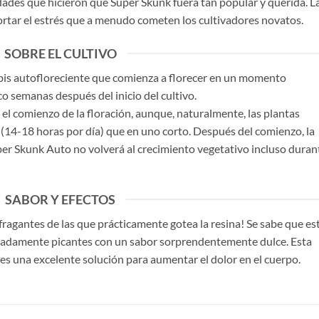
dades que hicieron que Super Skunk fuera tan popular y querida. L
ortar el estrés que a menudo cometen los cultivadores novatos.
SOBRE EL CULTIVO
bis autofloreciente que comienza a florecer en un momento
o semanas después del inicio del cultivo.
 el comienzo de la floración, aunque, naturalmente, las plantas
 (14-18 horas por día) que en uno corto. Después del comienzo, la
per Skunk Auto no volverá al crecimiento vegetativo incluso duran
SABOR Y EFECTOS
ragantes de las que prácticamente gotea la resina! Se sabe que es
emadamente picantes con un sabor sorprendentemente dulce. Esta
y es una excelente solución para aumentar el dolor en el cuerpo.