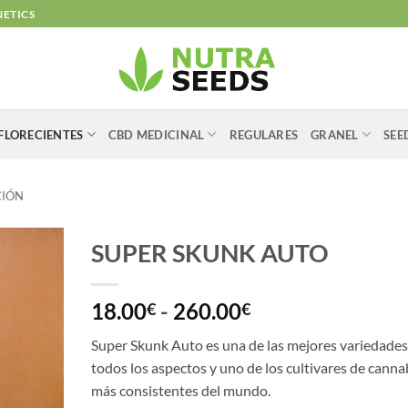
NETICS
FLORECIENTES
CBD MEDICINAL
REGULARES
GRANEL
SEE
CIÓN
SUPER SKUNK AUTO
Rango
18.00
-
260.00
€
€
de
Super Skunk Auto es una de las mejores variedades
precios:
todos los aspectos y uno de los cultivares de canna
desde
más consistentes del mundo.
18.00€