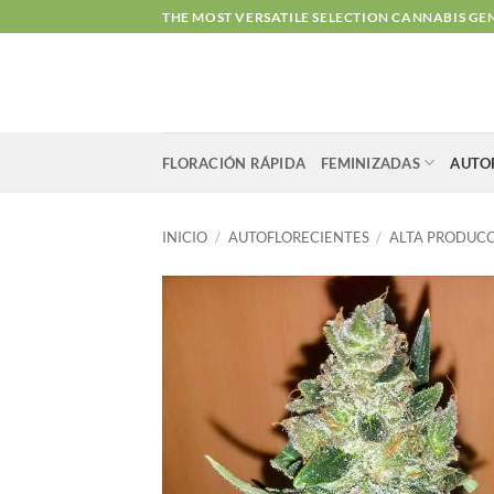
Saltar
THE MOST VERSATILE SELECTION CANNABIS GE
al
contenido
FLORACIÓN RÁPIDA
FEMINIZADAS
AUTO
INICIO
/
AUTOFLORECIENTES
/
ALTA PRODUC