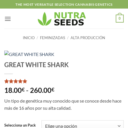
Saltar
THE MOST VERSATILE SELECTION CANNABIS GENETICS
al
contenido
0
INICIO
/
FEMINIZADAS
/
ALTA PRODUCCIÓN
GREAT WHITE SHARK
Valorado
1
Rango
18.00
-
260.00
€
€
con
5
de 5
de
en base a
Un tipo de genética muy conocido que se conoce desde hace
valoración
precios:
de un
más de 16 años por su alta calidad.
desde
cliente
18.00€
hasta
Selecciona un Pack