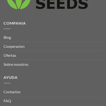
en
elegir
la
en
página
la
de
página
producto
de
COMPANIA
producto
Blog
Cooperacion
Ofertas
Sobre nosotros
AYUDA
Contactos
FAQ