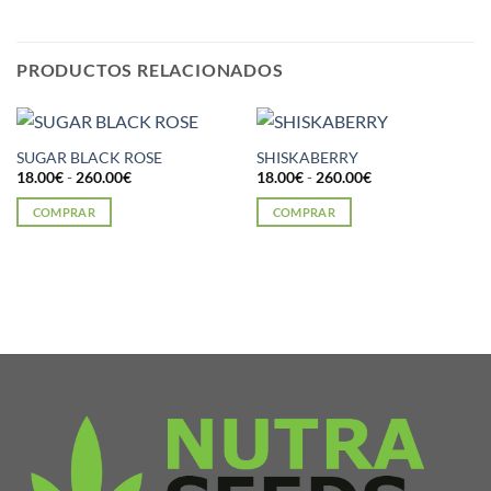
PRODUCTOS RELACIONADOS
SUGAR BLACK ROSE
SHISKABERRY
Rango
Rango
18.00
€
-
260.00
€
18.00
€
-
260.00
€
de
de
precios:
precios:
COMPRAR
COMPRAR
desde
desde
18.00€
18.00€
Este
Este
hasta
hasta
producto
producto
260.00€
260.00€
tiene
tiene
múltiples
múltiples
variantes.
variantes.
Las
Las
opciones
opciones
se
se
pueden
pueden
elegir
elegir
en
en
la
la