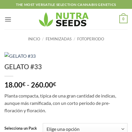
Saltar
THE MOST VERSATILE SELECTION CANNABIS GENETICS
al
contenido
0
INICIO
/
FEMINIZADAS
/
FOTOPERIODO
GELATO #33
Rango
18.00
-
260.00
€
€
de
Planta compacta, típica de una gran cantidad de indicas,
precios:
aunque más ramificada, con un corto período de pre-
desde
floración y floración.
18.00€
hasta
260.00€
Selecciona un Pack