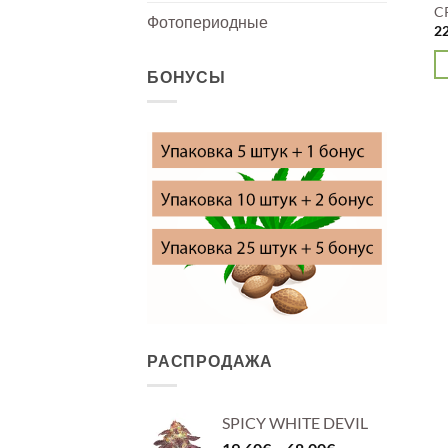
C
Фотопериодные
2
БОНУСЫ
Э
то
и
не
ва
О
м
в
н
с
то
РАСПРОДАЖА
SPICY WHITE DEVIL
Диапазон