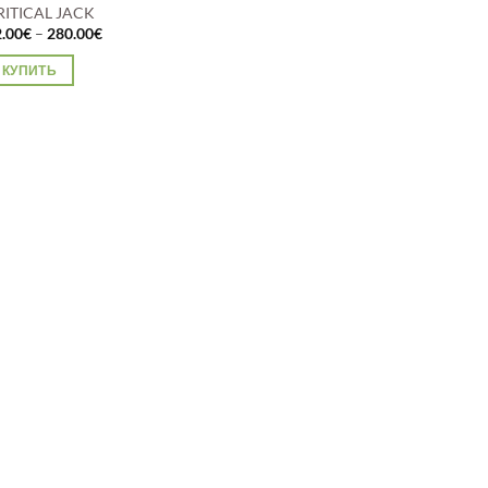
RITICAL JACK
Диапазон
2.00
€
–
280.00
€
цен:
22.00€
КУПИТЬ
–
280.00€
тот
вар
меет
сколько
риаций.
пции
ожно
ыбрать
а
транице
вара.