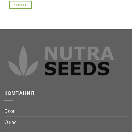
30.00€
КУПИТЬ
–
75.00€
Этот
товар
имеет
несколько
вариаций.
Опции
можно
выбрать
на
странице
товара.
КОМПАНИЯ
Блог
О нас