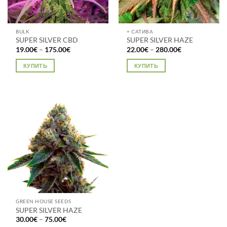
BULK
+ САТИВА
SUPER SILVER CBD
SUPER SILVER HAZE
Диапазон
Диапазон
19.00
€
–
175.00
€
22.00
€
–
280.00
€
цен:
цен:
19.00€
22.00€
КУПИТЬ
КУПИТЬ
–
–
175.00€
280.00€
Этот
Этот
товар
товар
имеет
имеет
несколько
несколько
вариаций.
вариаций.
Опции
Опции
можно
можно
выбрать
выбрать
на
на
странице
странице
товара.
товара.
GREEN HOUSE SEEDS
SUPER SILVER HAZE
Диапазон
30.00
€
–
75.00
€
цен: