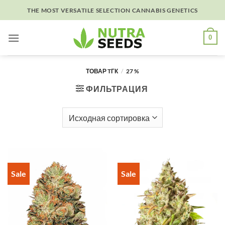
Skip
THE MOST VERSATILE SELECTION CANNABIS GENETICS
to
content
0
ТОВАР TГК
/
27 %
ФИЛЬТРАЦИЯ
Sale
Sale