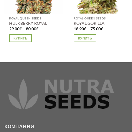
ROYAL QUEEN SEEDS
ROYAL QUEEN SEEDS
HULKBERRY ROYAL
ROYAL GORILLA
Диапазон
Диапазон
29.00
€
–
80.00
€
18.90
€
–
75.00
€
цен:
цен:
29.00€
18.90€
КУПИТЬ
КУПИТЬ
–
–
80.00€
75.00€
Этот
Этот
товар
товар
имеет
имеет
несколько
несколько
вариаций.
вариаций.
Опции
Опции
можно
можно
выбрать
выбрать
на
на
странице
странице
товара.
товара.
КОМПАНИЯ