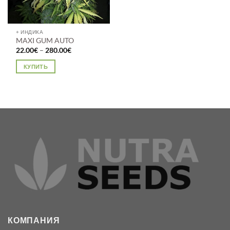
+ ИНДИКА
MAXI GUM AUTO
Диапазон
22.00
€
–
280.00
€
цен:
22.00€
КУПИТЬ
–
280.00€
Этот
товар
имеет
несколько
вариаций.
Опции
можно
выбрать
на
странице
товара.
КОМПАНИЯ