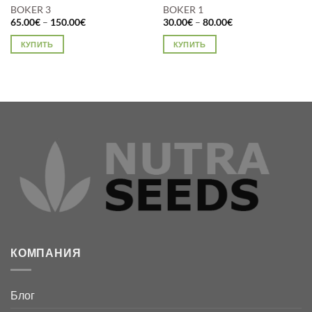
BOKER 3
BOKER 1
Диапазон
Диапазон
65.00
€
–
150.00
€
30.00
€
–
80.00
€
цен:
цен:
65.00€
30.00€
КУПИТЬ
КУПИТЬ
–
–
150.00€
80.00€
Этот
Этот
товар
товар
имеет
имеет
несколько
несколько
вариаций.
вариаций.
Опции
Опции
можно
можно
выбрать
выбрать
на
на
странице
странице
товара.
товара.
КОМПАНИЯ
Блог