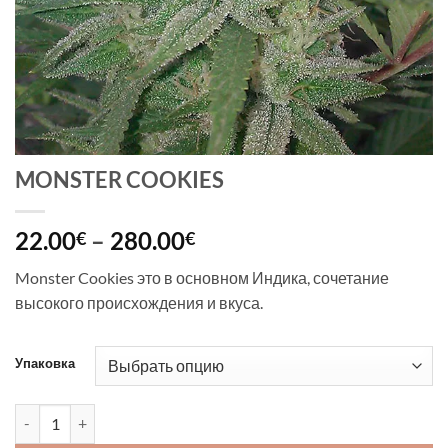
MONSTER COOKIES
Диапазон
22.00
–
280.00
€
€
цен:
Monster Cookies это в основном Индика, сочетание
22.00€
высокого происхождения и вкуса.
–
280.00€
Упаковка
Количество товара MONSTER COOKIES