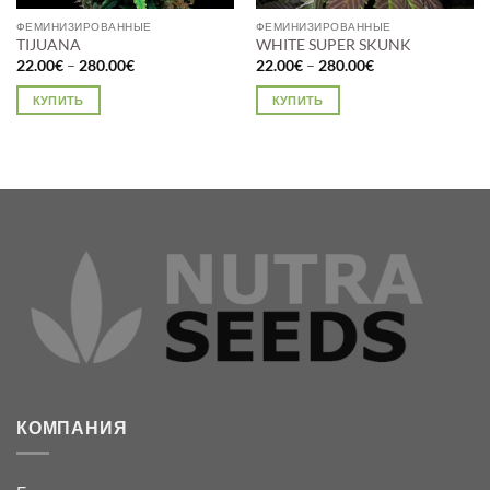
ФЕМИНИЗИРОВАННЫЕ
ФЕМИНИЗИРОВАННЫЕ
TIJUANA
WHITE SUPER SKUNK
Диапазон
Диапазон
22.00
€
–
280.00
€
22.00
€
–
280.00
€
цен:
цен:
22.00€
22.00€
КУПИТЬ
КУПИТЬ
–
–
280.00€
280.00€
Этот
Этот
товар
товар
имеет
имеет
несколько
несколько
вариаций.
вариаций.
Опции
Опции
можно
можно
выбрать
выбрать
на
на
странице
странице
товара.
товара.
КОМПАНИЯ