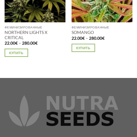
ФЕМИНИЗИРОВАННЫЕ
ФЕМИНИЗИРОВАННЫЕ
NORTHERN LIGHTS X
SOMANGO
CRITICAL
Диапазон
22.00
€
–
280.00
€
цен:
Диапазон
22.00
€
–
280.00
€
22.00€
цен:
КУПИТЬ
–
22.00€
КУПИТЬ
280.00€
Этот
–
280.00€
Этот
товар
товар
имеет
имеет
несколько
несколько
вариаций.
вариаций.
Опции
Опции
можно
можно
выбрать
выбрать
на
на
странице
странице
товара.
товара.