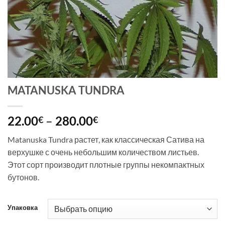
MATANUSKA TUNDRA
Диапазон
22.00
–
280.00
€
€
цен:
Matanuska Tundra растет, как классическая Сатива на
22.00€
верхушке с очень небольшим количеством листьев.
–
Этот сорт производит плотные группы некомпактных
280.00€
бутонов.
Упаковка