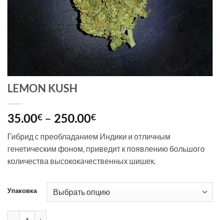
LEMON KUSH
Диапазон
35.00
–
250.00
€
€
цен:
Гибрид с преобладанием Индики и отличным
35.00€
генетическим фоном, приведит к появлению большого
–
количества высококачественных шишек.
250.00€
Упаковка
Количество товара LEMON KUSH