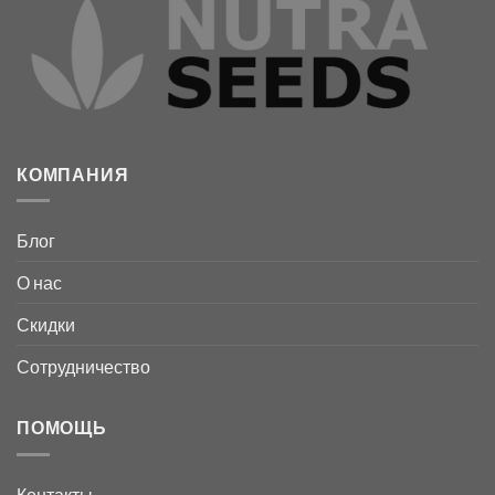
можно
можно
выбрать
выбрать
на
на
странице
странице
товара.
товара.
КОМПАНИЯ
Блог
О нас
Скидки
Сотрудничество
ПОМОЩЬ
Контакты