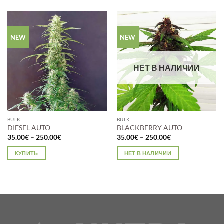
NEW
NEW
НЕТ В НАЛИЧИИ
BULK
BULK
DIESEL AUTO
BLACKBERRY AUTO
Диапазон
Диапазон
35.00
€
–
250.00
€
35.00
€
–
250.00
€
цен:
цен:
35.00€
35.00€
КУПИТЬ
НЕТ В НАЛИЧИИ
–
–
250.00€
250.00€
Этот
Этот
товар
товар
имеет
имеет
несколько
несколько
вариаций.
вариаций.
Опции
Опции