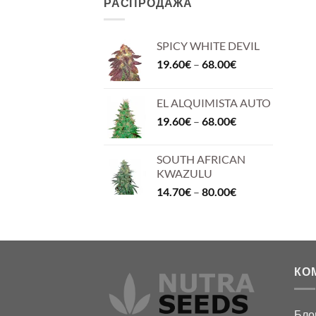
РАСПРОДАЖА
SPICY WHITE DEVIL
Диапазон
19.60
€
–
68.00
€
цен:
19.60€
EL ALQUIMISTA AUTO
–
Диапазон
19.60
€
–
68.00
€
68.00€
цен:
19.60€
SOUTH AFRICAN
–
KWAZULU
68.00€
Диапазон
14.70
€
–
80.00
€
цен:
14.70€
–
80.00€
КО
Бло