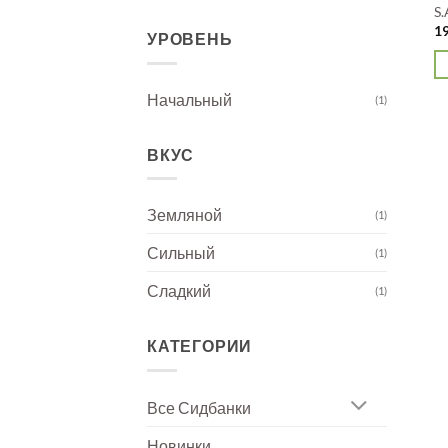
S
1
УРОВЕНЬ
Э
Начальный
(1)
то
и
ВКУС
не
ва
О
Земляной
(1)
м
в
Сильный
(1)
н
Сладкий
(1)
с
то
КАТЕГОРИИ
Все Сидбанки
Новинки