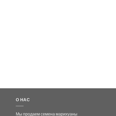
О НАС
Мы продаем семена марихуаны