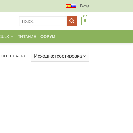
Вход
Искать:
0
BULK
ПИТАНИЕ
ФОРУМ
ого товара