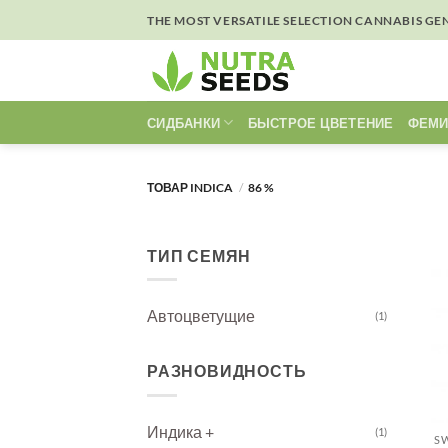
Skip
THE MOST VERSATILE SELECTION CANNABIS GE
to
content
СИДБАНКИ
БЫСТРОЕ ЦВЕТЕНИЕ
ФЕМИ
ТОВАР INDICA
/
86 %
ТИП СЕМЯН
Автоцветущие
(1)
РАЗНОВИДНОСТЬ
Индика +
(1)
SW