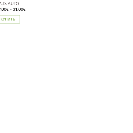
.A.D. AUTO
Диапазон
9.00
€
–
31.00
€
цен:
19.00€
КУПИТЬ
–
31.00€
тот
вар
меет
сколько
риаций.
пции
ожно
ыбрать
а
транице
вара.