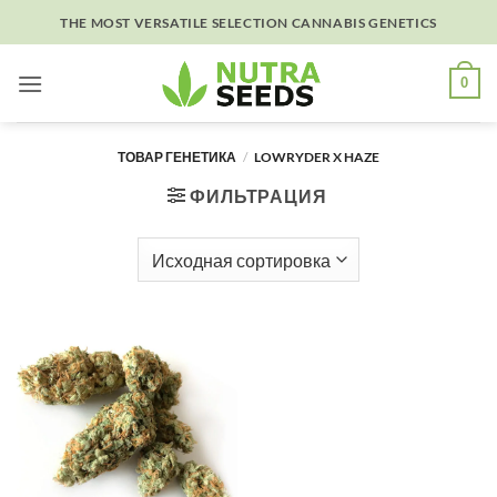
Skip
THE MOST VERSATILE SELECTION CANNABIS GENETICS
to
content
0
ТОВАР ГЕНЕТИКА
/
LOWRYDER X HAZE
ФИЛЬТРАЦИЯ