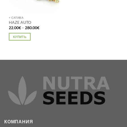
+ САТИВА
HAZE AUTO
Диапазон
22.00
€
–
280.00
€
цен:
22.00€
КУПИТЬ
–
280.00€
Этот
товар
имеет
несколько
вариаций.
Опции
можно
выбрать
на
странице
товара.
КОМПАНИЯ