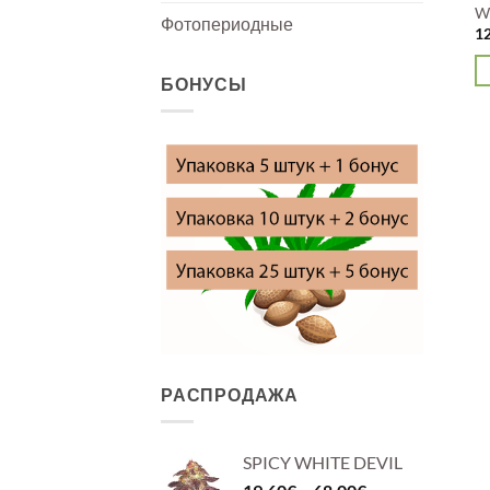
W
Фотопериодные
1
БОНУСЫ
Э
то
и
не
ва
О
м
в
н
с
то
РАСПРОДАЖА
SPICY WHITE DEVIL
Диапазон