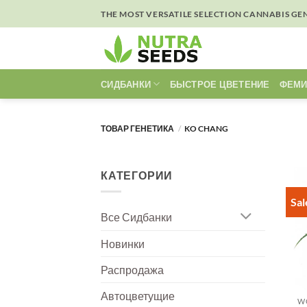
Skip
THE MOST VERSATILE SELECTION CANNABIS GE
to
content
СИДБАНКИ
БЫСТРОЕ ЦВЕТЕНИЕ
ФЕМИ
ТОВАР ГЕНЕТИКА
/
KO CHANG
КАТЕГОРИИ
Sal
Все Сидбанки
Новинки
Распродажа
Автоцветущие
W