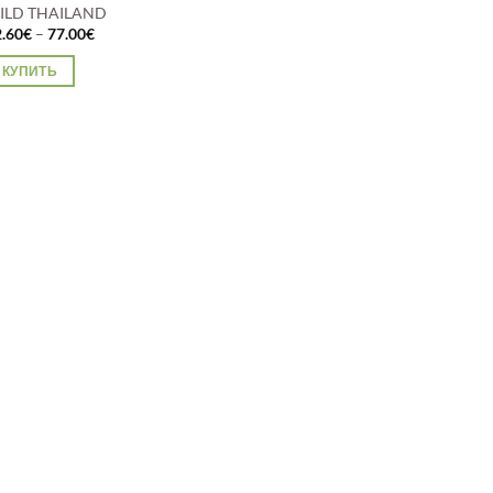
ILD THAILAND
Диапазон
2.60
€
–
77.00
€
цен:
12.60€
КУПИТЬ
–
77.00€
тот
вар
меет
сколько
риаций.
пции
ожно
ыбрать
а
транице
вара.