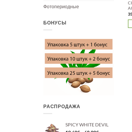
C
Фотопериодные
A
3
БОНУСЫ
Э
то
и
не
ва
О
м
в
н
с
то
РАСПРОДАЖА
SPICY WHITE DEVIL
Диапазон