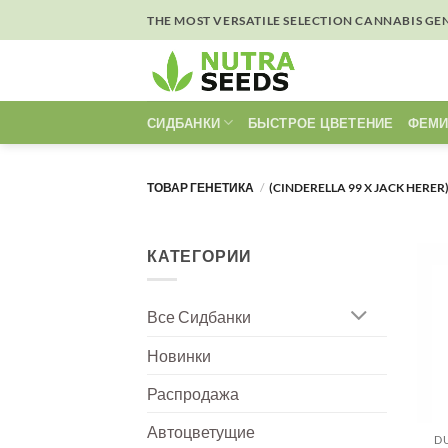
Skip
THE MOST VERSATILE SELECTION CANNABIS GE
to
content
СИДБАНКИ
БЫСТРОЕ ЦВЕТЕНИЕ
ФЕМИ
ТОВАР ГЕНЕТИКА
/
(CINDERELLA 99 X JACK HERE
КАТЕГОРИИ
Все Сидбанки
Новинки
Распродажа
Автоцветущие
D