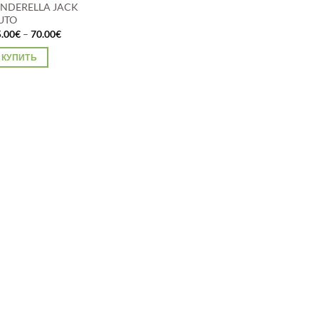
INDERELLA JACK
UTO
Диапазон
5.00
€
–
70.00
€
цен:
35.00€
КУПИТЬ
–
70.00€
тот
вар
меет
сколько
риаций.
пции
ожно
ыбрать
а
транице
вара.