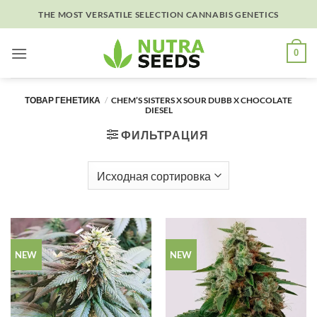
Skip
THE MOST VERSATILE SELECTION CANNABIS GENETICS
to
content
0
ТОВАР ГЕНЕТИКА
/
CHEM’S SISTERS X SOUR DUBB X CHOCOLATE
DIESEL
ФИЛЬТРАЦИЯ
NEW
NEW