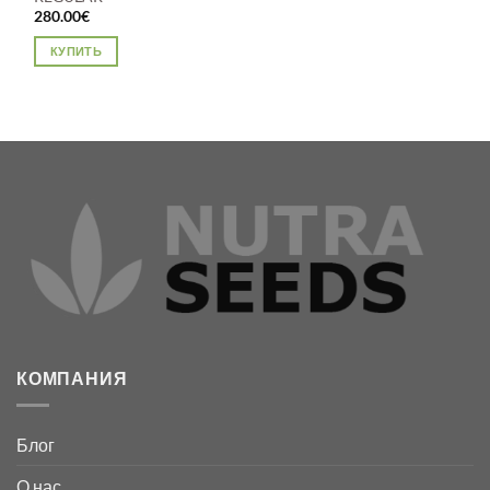
280.00
€
КУПИТЬ
Этот
товар
имеет
несколько
вариаций.
Опции
можно
выбрать
на
странице
товара.
КОМПАНИЯ
Блог
О нас