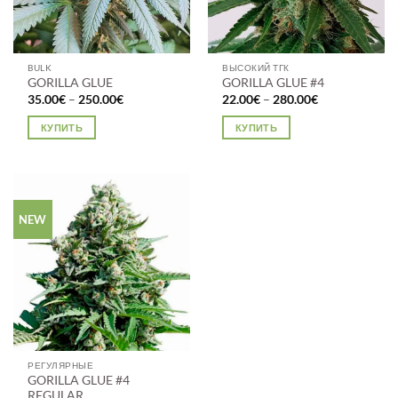
BULK
ВЫСОКИЙ ТГК
GORILLA GLUE
GORILLA GLUE #4
Диапазон
Диапазон
35.00
€
–
250.00
€
22.00
€
–
280.00
€
цен:
цен:
35.00€
22.00€
КУПИТЬ
КУПИТЬ
–
–
250.00€
280.00€
Этот
Этот
товар
товар
имеет
имеет
несколько
несколько
NEW
вариаций.
вариаций.
Опции
Опции
можно
можно
выбрать
выбрать
на
на
странице
странице
товара.
товара.
РЕГУЛЯРНЫЕ
GORILLA GLUE #4
REGULAR