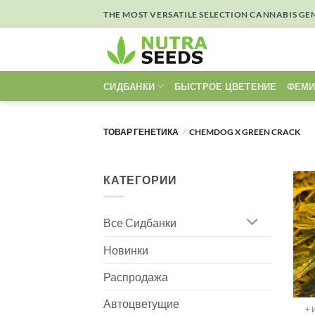
Skip
THE MOST VERSATILE SELECTION CANNABIS GE
to
content
СИДБАНКИ
БЫСТРОЕ ЦВЕТЕНИЕ
ФЕМИ
ТОВАР ГЕНЕТИКА
/
CHEMDOG X GREEN CRACK
КАТЕГОРИИ
Все Сидбанки
Новинки
Распродажа
Автоцветущие
+