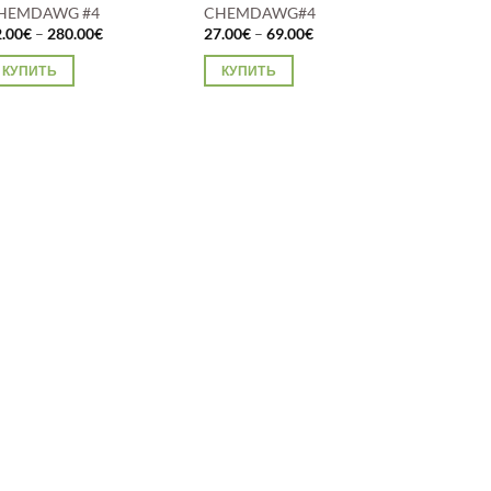
HEMDAWG #4
CHEMDAWG#4
Диапазон
Диапазон
2.00
€
–
280.00
€
27.00
€
–
69.00
€
цен:
цен:
22.00€
27.00€
КУПИТЬ
КУПИТЬ
–
–
280.00€
69.00€
тот
Этот
вар
товар
меет
имеет
сколько
несколько
риаций.
вариаций.
пции
Опции
ожно
можно
ыбрать
выбрать
а
на
транице
странице
вара.
товара.