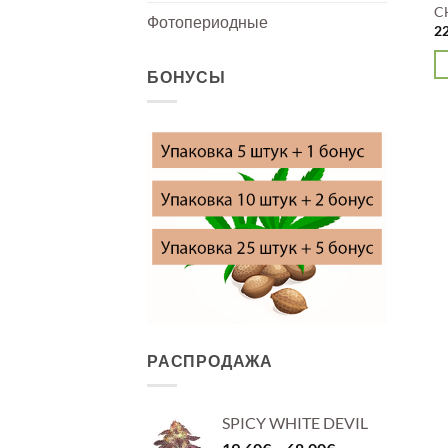
C
Фотопериодные
2
БОНУСЫ
Э
то
и
не
ва
О
м
в
н
с
то
РАСПРОДАЖА
SPICY WHITE DEVIL
Диапазон