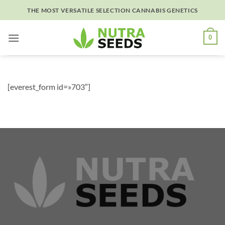
Skip
THE MOST VERSATILE SELECTION CANNABIS GENETICS
to
content
0
[everest_form id=»703″]