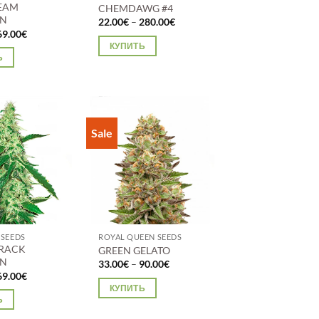
EAM
CHEMDAWG #4
RN
Диапазон
22.00
€
–
280.00
€
цен:
Диапазон
69.00
€
22.00€
цен:
КУПИТЬ
–
27.00€
Ь
280.00€
–
Этот
69.00€
товар
имеет
несколько
о
вариаций.
Sale
.
Опции
можно
выбрать
на
странице
товара.
 SEEDS
ROYAL QUEEN SEEDS
CRACK
GREEN GELATO
RN
Диапазон
33.00
€
–
90.00
€
цен:
Диапазон
69.00
€
33.00€
цен:
КУПИТЬ
–
18.90€
Ь
90.00€
–
Этот
69.00€