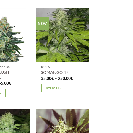
товар
имеет
несколько
о
вариаций.
NEW
.
Опции
можно
выбрать
на
странице
товара.
SEEDS
BULK
KUSH
SOMANGO 47
A
Диапазон
35.00
€
–
250.00
€
цен:
Диапазон
55.00
€
35.00€
цен:
КУПИТЬ
–
22.00€
Ь
250.00€
–
Этот
55.00€
товар
имеет
несколько
о
вариаций.
.
Опции