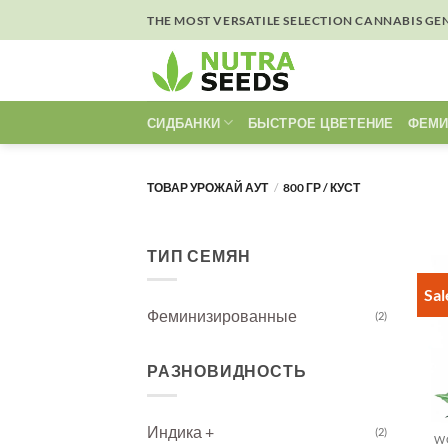
Skip
THE MOST VERSATILE SELECTION CANNABIS GE
to
content
СИДБАНКИ
БЫСТРОЕ ЦВЕТЕНИЕ
ФЕМИ
ТОВАР УРОЖАЙ АУТ
/
800 ГР / КУСТ
ТИП СЕМЯН
Sal
Феминизированные
(2)
РАЗНОВИДНОСТЬ
Индика +
(2)
W