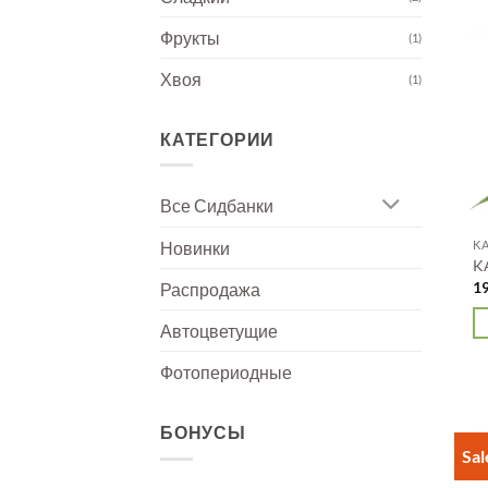
то
и
Фрукты
(1)
не
Хвоя
ва
(1)
О
м
КАТЕГОРИИ
в
н
Все Сидбанки
с
то
KA
Новинки
K
1
Распродажа
Автоцветущие
Э
Фотопериодные
то
и
не
БОНУСЫ
ва
Sal
О