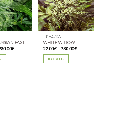
можно
выбрать
на
странице
товара.
+ ИНДИКА
USSIAN FAST
WHITE WIDOW
Диапазон
Диапазон
280.00
€
22.00
€
–
280.00
€
цен:
цен:
22.00€
22.00€
Ь
КУПИТЬ
–
–
280.00€
280.00€
Этот
товар
имеет
о
несколько
.
вариаций.
Опции
можно
выбрать
на
странице
товара.